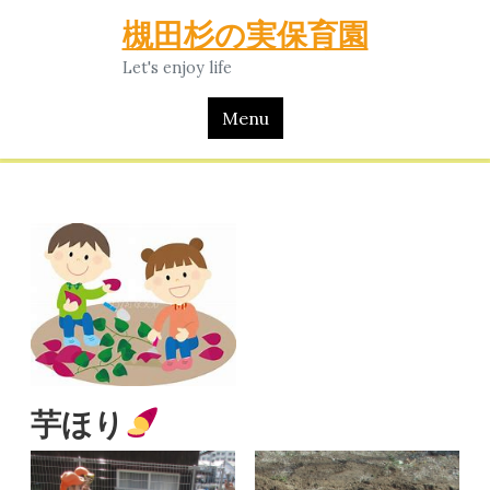
Skip
槻田杉の実保育園
to
Let's enjoy life
content
Menu
芋ほり