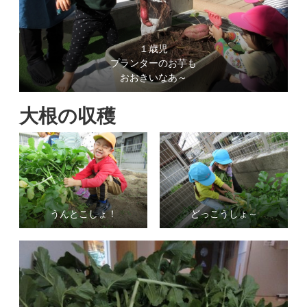
１歳児
プランターのお芋も
おおきいなあ～
大根の収穫
うんとこしょ！
どっこうしょ～